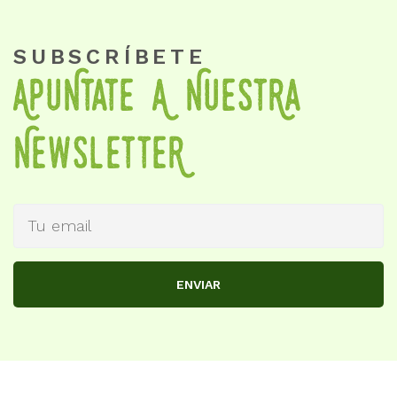
SUBSCRÍBETE
APuNtate A NueStRa
NewSletteR
ENVIAR