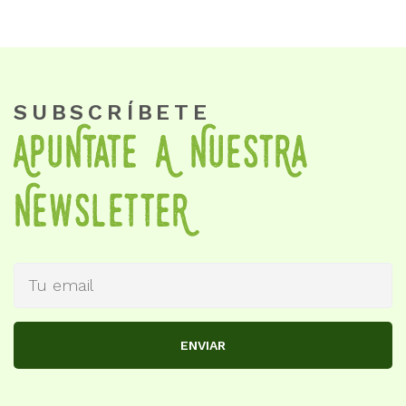
SUBSCRÍBETE
APuNtate A NueStRa
NewSletteR
ENVIAR