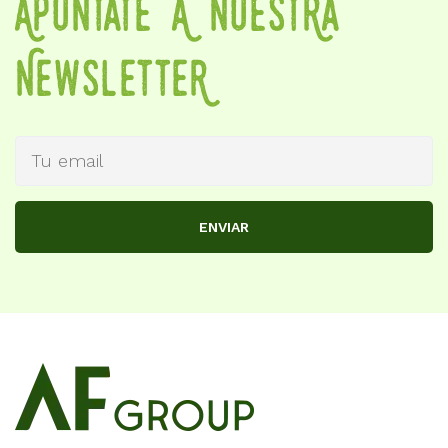
APuNtate A NueStRa
NewSletteR
ENVIAR