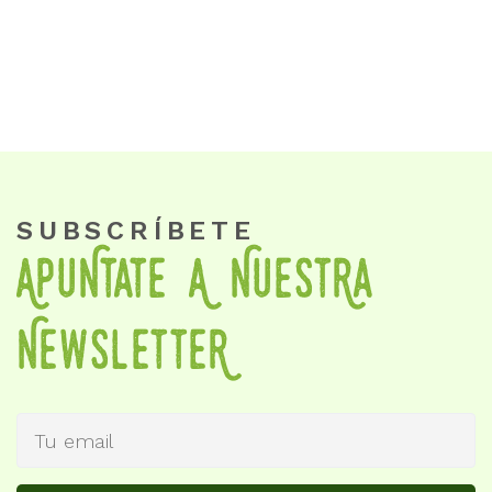
SUBSCRÍBETE
APuNtate A NueStRa
NewSletteR