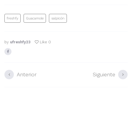
freshfy
Guacamole
salpicón
by
ufreshfy23
Like
0
Anterior
Siguiente