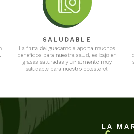
SALUDABLE
n
La fruta del guacamole aporta muchos
.
beneficios para nuestra salud, es bajo en
grasas saturadas y un alimento muy
saludable para nuestro colesterol.
LA MA