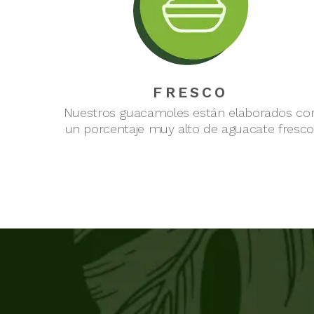
FRESCO
Nuestros guacamoles están elaborados co
un porcentaje muy alto de aguacate fresco