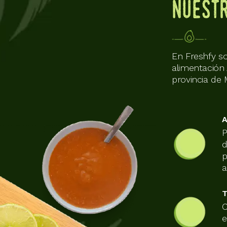
Nuestr
En Freshfy s
alimentación 
provincia de 
P
d
p
a
C
e