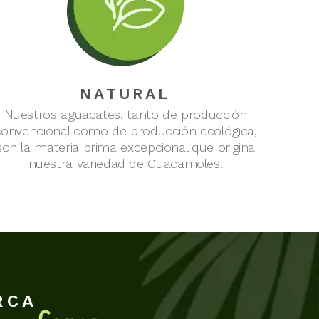
NATURAL
Nuestros aguacates, tanto de producción
convencional como de producción ecológica,
son la materia prima excepcional que origina
nuestra variedad de Guacamoles.
RCA