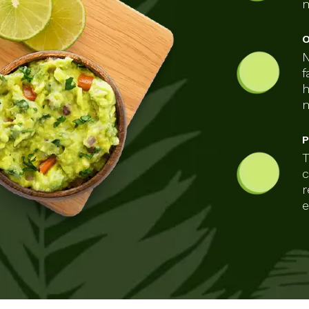
m
N
f
h
m
T
c
r
e