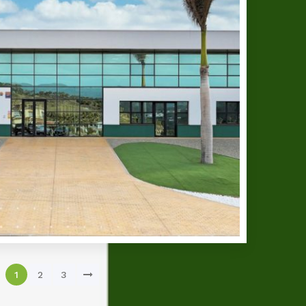
ES 03
1
2
3