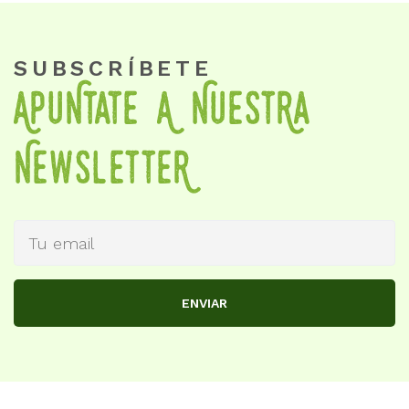
SUBSCRÍBETE
APuNtate A NueStRa
NewSletteR
ENVIAR