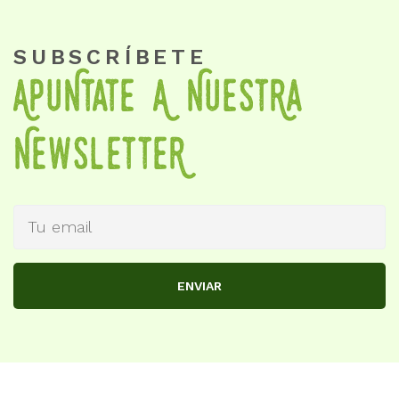
SUBSCRÍBETE
APuNtate A NueStRa
NewSletteR
ENVIAR